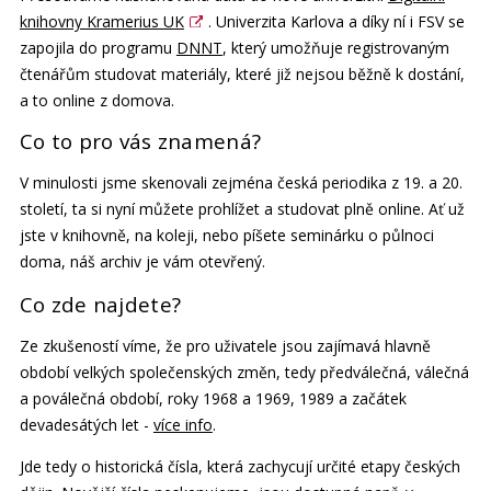
knihovny Kramerius UK
. Univerzita Karlova a díky ní i FSV se
zapojila do programu
DNNT
, který umožňuje registrovaným
čtenářům studovat materiály, které již nejsou běžně k dostání,
a to online z domova.
Co to pro vás znamená?
V minulosti jsme skenovali zejména česká periodika z 19. a 20.
století, ta si nyní můžete prohlížet a studovat plně online. Ať už
jste v knihovně, na koleji, nebo píšete seminárku o půlnoci
doma, náš archiv je vám otevřený.
Co zde najdete?
Ze zkušeností víme, že pro uživatele jsou zajímavá hlavně
období velkých společenských změn, tedy předválečná, válečná
a poválečná období, roky 1968 a 1969, 1989 a začátek
devadesátých let -
více info
.
Jde tedy o historická čísla, která zachycují určité etapy českých