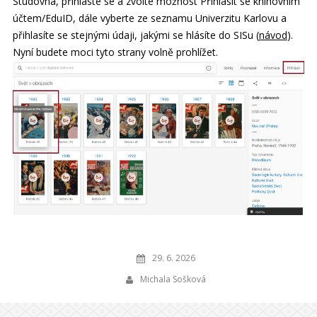
Studovna, přihlaste se a zvolte možnost Přihlásit se knihovním
účtem/EduID, dále vyberte ze seznamu Univerzitu Karlovu a
přihlasíte se stejnými údaji, jakými se hlásíte do SISu (
návod
).
Nyní budete moci tyto strany volně prohlížet.
29. 6. 2026
Michala Sošková