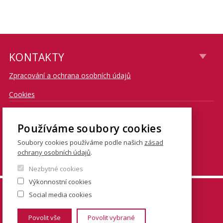
KONTAKTY
Zpracování a ochrana osobních údajů
Cookies
CONTACT
Používáme soubory cookies
Soubory cookies používáme podle našich
zásad
E-mail: knihovna@fsv.cuni.cz
ochrany osobních údajů
.
Tel. centrální knihovna Jinonice: 267 224 303
Nezbytné cookies
Výkonnostní cookies
© FSV UK 2026, photo: UK ,
Thinkstock.com
and
Social media cookies
Shutterstock.com
Povolit vše
Povolit vybrané