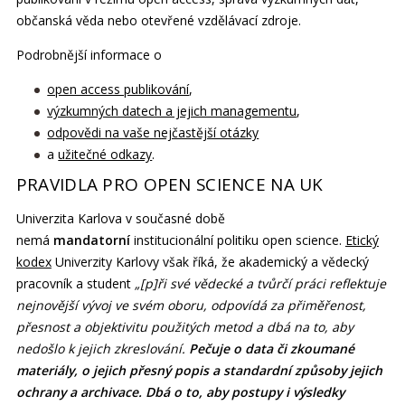
občanská věda nebo otevřené vzdělávací zdroje.
Podrobnější informace o
open access publikování
,
výzkumných datech a jejich managementu
,
odpovědi na vaše nejčastější otázky
a
užitečné odkazy
.
PRAVIDLA PRO OPEN SCIENCE NA UK
Univerzita Karlova v současné době
nemá
mandatorní
institucionální politiku open science.
Etický
kodex
Univerzity Karlovy však říká, že akademický a vědecký
pracovník a student
„[p]ři své vědecké a tvůrčí práci reflektuje
nejnovější vývoj ve svém oboru, odpovídá za přiměřenost,
přesnost a objektivitu použitých metod a dbá na to, aby
nedošlo k jejich zkreslování.
Pečuje o data či zkoumané
materiály, o jejich přesný popis a standardní způsoby jejich
ochrany a archivace. Dbá o to, aby postupy i výsledky