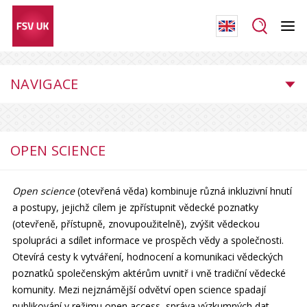
NAVIGACE
OPEN SCIENCE
Open science
(otevřená věda) kombinuje různá inkluzivní hnutí
a postupy, jejichž cílem je zpřístupnit vědecké poznatky
(otevřeně, přístupně, znovupoužitelně), zvýšit vědeckou
spolupráci a sdílet informace ve prospěch vědy a společnosti.
Otevírá cesty k vytváření, hodnocení a komunikaci vědeckých
poznatků společenským aktérům uvnitř i vně tradiční vědecké
komunity. Mezi nejznámější odvětví open science spadají
publikování v režimu open access, správa výzkumných dat,