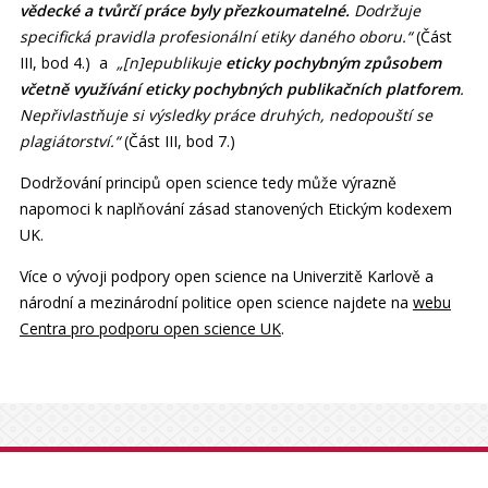
vědecké a tvůrčí práce byly přezkoumatelné.
Dodržuje
specifická pravidla profesionální etiky daného oboru.“
(Část
III, bod 4.) a
„[n]epublikuje
eticky pochybným způsobem
včetně využívání eticky pochybných publikačních platforem
.
Nepřivlastňuje si výsledky práce druhých, nedopouští se
plagiátorství.“
(Část III, bod 7.)
Dodržování principů open science tedy může výrazně
napomoci k naplňování zásad stanovených Etickým kodexem
UK.
Více o vývoji podpory open science na Univerzitě Karlově a
národní a mezinárodní politice open science najdete na
webu
Centra pro podporu open science UK
.