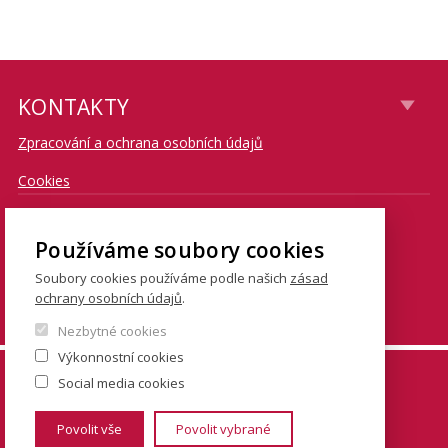
KONTAKTY
Zpracování a ochrana osobních údajů
Cookies
CONTACT
Používáme soubory cookies
Soubory cookies používáme podle našich
zásad
E-mail: knihovna@fsv.cuni.cz
ochrany osobních údajů
.
Tel. centrální knihovna Jinonice: 267 224 303
Nezbytné cookies
Výkonnostní cookies
© FSV UK 2026, photo: UK ,
Thinkstock.com
and
Social media cookies
Shutterstock.com
Povolit vše
Povolit vybrané