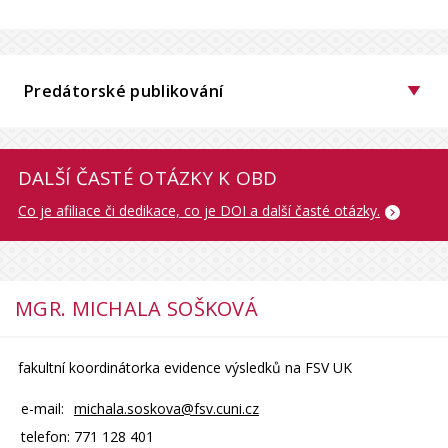
Predátorské publikování
DALŠÍ ČASTÉ OTÁZKY K OBD
Co je afiliace či dedikace, co je DOI a další časté otázky.
MGR. MICHALA SOŠKOVÁ
fakultní koordinátorka evidence výsledků na FSV UK
e-mail:
michala.soskova@fsv.cuni.cz
telefon:
771 128 401