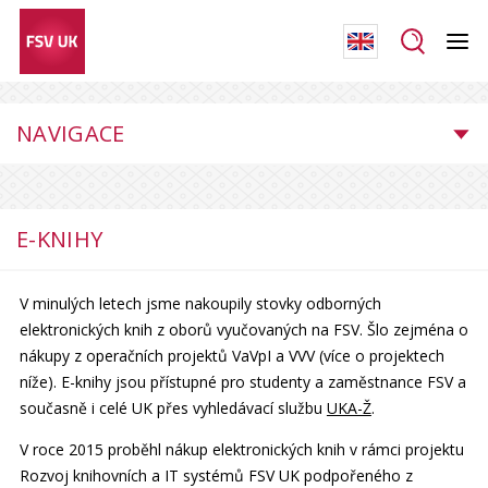
NAVIGACE
E-KNIHY
V minulých letech jsme nakoupily stovky odborných
elektronických knih z oborů vyučovaných na FSV. Šlo zejména o
nákupy z operačních projektů VaVpI a VVV (více o projektech
níže). E-knihy jsou přístupné pro studenty a zaměstnance FSV a
současně i celé UK přes vyhledávací službu
UKA-Ž
.
V roce 2015 proběhl nákup elektronických knih v rámci projektu
Rozvoj knihovních a IT systémů FSV UK podpořeného z