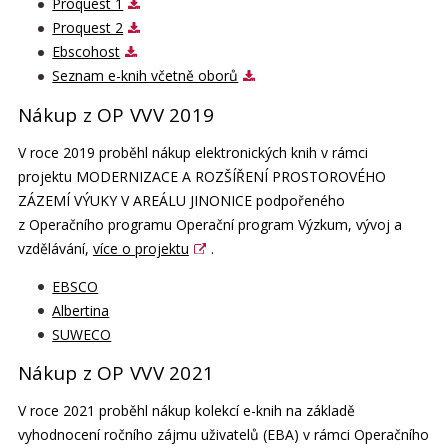
Proquest 1
Proquest 2
Ebscohost
Seznam e-knih včetně oborů
Nákup z OP VVV 2019
V roce 2019 proběhl nákup elektronických knih v rámci
projektu MODERNIZACE A ROZŠÍŘENÍ PROSTOROVÉHO
ZÁZEMÍ VÝUKY V AREÁLU JINONICE podpořeného
z Operačního programu
Operační program Výzkum, vývoj a
vzdělávání,
více o projektu
.
EBSCO
A
lbertina
SUWECO
Nákup z OP VVV 2021
V roce 2021 proběhl nákup kolekcí e-knih na základě
vyhodnocení ročního zájmu uživatelů (EBA) v rámci Operačního