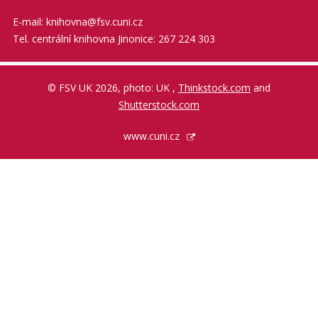
E-mail: knihovna@fsv.cuni.cz
Tel. centrální knihovna Jinonice: 267 224 303
© FSV UK 2026, photo: UK ,
Thinkstock.com
and
Shutterstock.com
www.cuni.cz